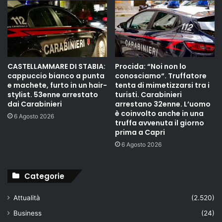
CASTELLAMMARE DI STABIA:
Procida: “Noi non lo
cappuccio bianco a punta
conosciamo“. Truffatore
e machete, furto in un hair-
tenta di mimetizzarsi tra i
stylist. 53enne arrestato
turisti. Carabinieri
dai Carabinieri
arrestano 32enne. L’uomo
è coinvolto anche in una
6 Agosto 2026
truffa avvenuta il giorno
prima a Capri
6 Agosto 2026
Categorie
Attualità
(2.520)
Business
(24)