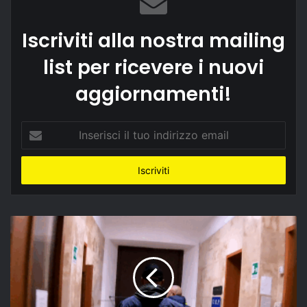
Iscriviti alla nostra mailing
list per ricevere i nuovi
aggiornamenti!
Inserisci
il
tuo
indirizzo
email