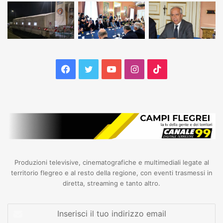
Facebook
Twitter
YouTube
Instagram
TikTok
Produzioni televisive, cinematografiche e multimediali legate al
territorio flegreo e al resto della regione, con eventi trasmessi in
diretta, streaming e tanto altro.
Inserisci
il