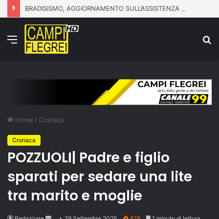
BRADISISMO, AGGIORNAMENTO SULL’ASSISTENZA ALLA POPOLAZIONE
Menu
C
p
Home
/
Cronaca
Cronaca
POZZUOLI| Padre e figlio
sparati per sedare una lite
tra marito e moglie
Send
Redazione
29 Settembre 2025
878
1 minuto di lettura