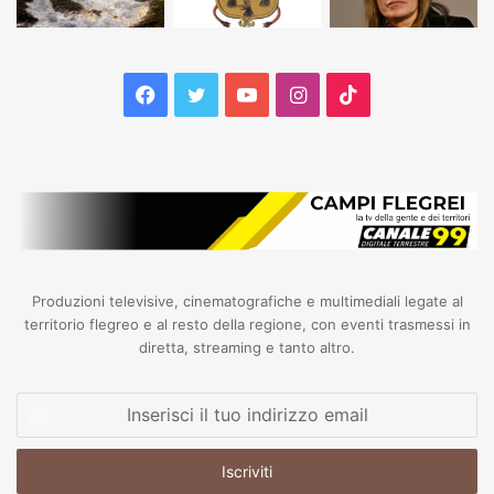
Facebook
Twitter
YouTube
Instagram
TikTok
Produzioni televisive, cinematografiche e multimediali legate al
territorio flegreo e al resto della regione, con eventi trasmessi in
diretta, streaming e tanto altro.
Inserisci
il
tuo
indirizzo