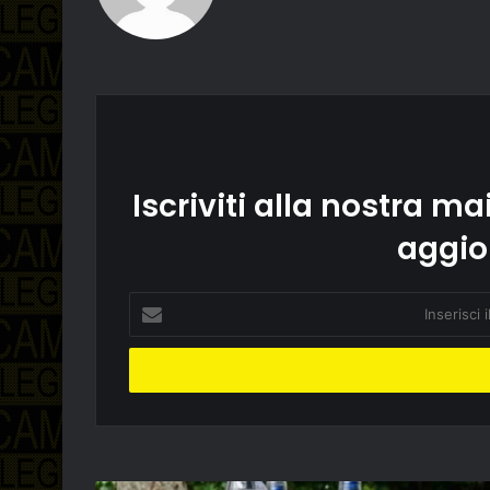
Iscriviti alla nostra mai
aggio
Inserisci
il
tuo
indirizzo
email