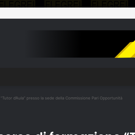
e “Tutor d’Aula” presso la sede della Commissione Pari Opportunità