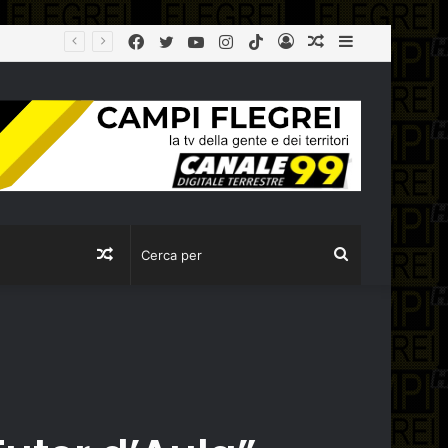
Facebook
Twitter
YouTube
Instagram
TikTok
Log
Articolo
Sidebar
CULTURA: BORGONZONI, 17 MILIONI PER LA CAMPANIA CON IL PIANO GRANDI PROGETTI BENI CULTURALI
In
casuale
Articolo
Cerca
casuale
per