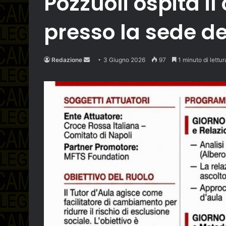
Pozzuoli ospita i
presso la sede d
Send
Redazione
3 Giugno 2026
97
1 minuto di lettur
an
email