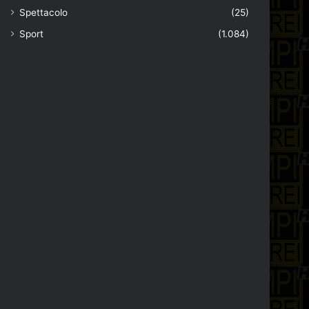
Spettacolo
(25)
Sport
(1.084)