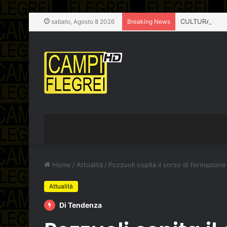
sabato, Agosto 8 2026
Breaking News
Home
/
Attualità
/
Pozzuoli ospita il corso di formazion
Attualità
Di Tendenza