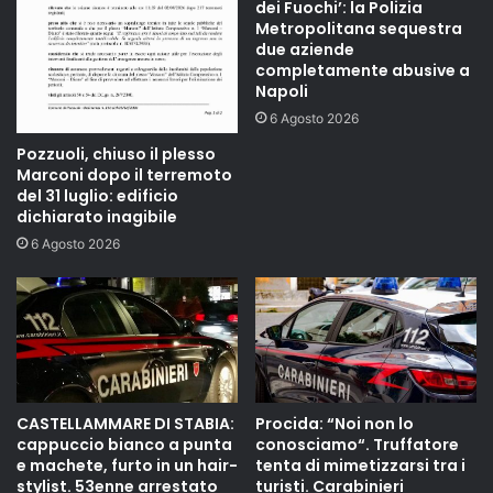
dei Fuochi’: la Polizia
Metropolitana sequestra
due aziende
completamente abusive a
Napoli
6 Agosto 2026
Pozzuoli, chiuso il plesso
Marconi dopo il terremoto
del 31 luglio: edificio
dichiarato inagibile
6 Agosto 2026
CASTELLAMMARE DI STABIA:
Procida: “Noi non lo
cappuccio bianco a punta
conosciamo“. Truffatore
e machete, furto in un hair-
tenta di mimetizzarsi tra i
stylist. 53enne arrestato
turisti. Carabinieri