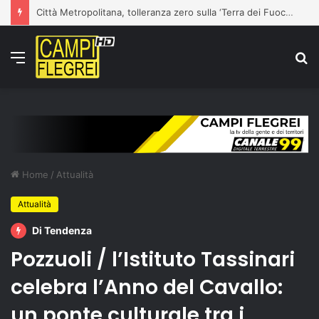
Città Metropolitana, tolleranza zero sulla ‘Terra dei Fuochi’: la Polizia Metropolitana sequestra due aziende completamente abusive a Napoli
Menu
C
p
Home
/
Attualità
Attualità
Di Tendenza
Pozzuoli / l’Istituto Tassinari
celebra l’Anno del Cavallo:
un ponte culturale tra i