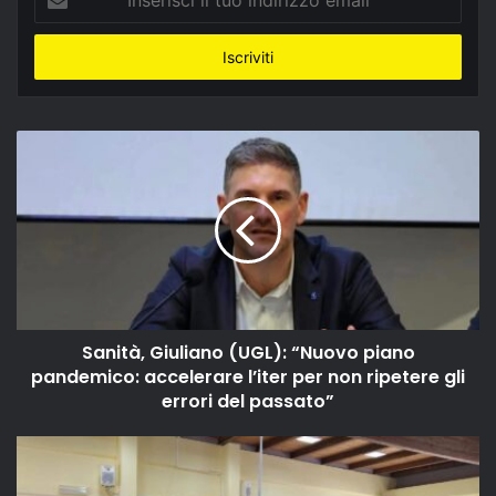
il
tuo
indirizzo
email
Sanità, Giuliano (UGL): “Nuovo piano
pandemico: accelerare l’iter per non ripetere gli
errori del passato”