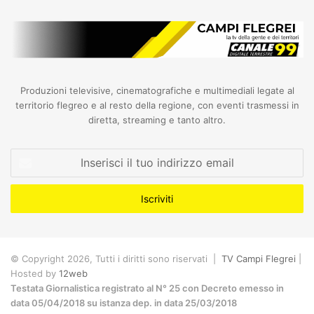
Produzioni televisive, cinematografiche e multimediali legate al
territorio flegreo e al resto della regione, con eventi trasmessi in
diretta, streaming e tanto altro.
Inserisci
il
tuo
indirizzo
email
© Copyright 2026, Tutti i diritti sono riservati |
TV Campi Flegrei
|
Hosted by
12web
Testata Giornalistica registrato al N° 25 con Decreto emesso in
data 05/04/2018 su istanza dep. in data 25/03/2018