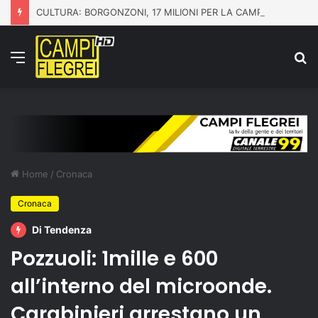
CULTURA: BORGONZONI, 17 MILIONI PER LA CAMPANIA CON IL PIANO GRANDI PROGETTI BENI CULTURALI
Menu
C
p
Home
/
Cronaca
Cronaca
Di Tendenza
Pozzuoli: 1mille e 600
all’interno del microonde.
Carabinieri arrestano un