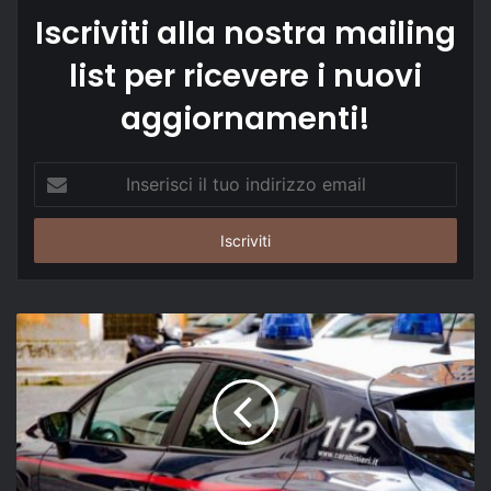
Iscriviti alla nostra mailing
list per ricevere i nuovi
aggiornamenti!
Inserisci
il
tuo
indirizzo
email