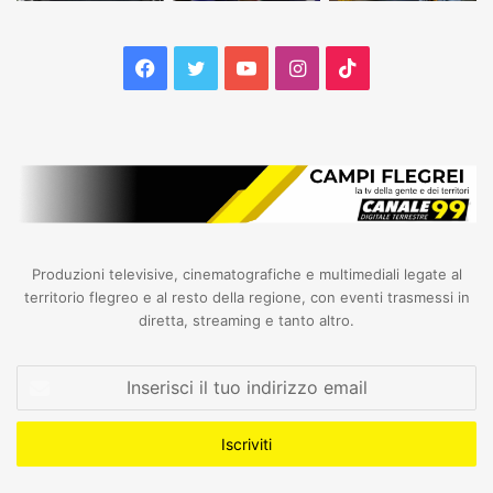
Facebook
Twitter
YouTube
Instagram
TikTok
Produzioni televisive, cinematografiche e multimediali legate al
territorio flegreo e al resto della regione, con eventi trasmessi in
diretta, streaming e tanto altro.
Inserisci
il
tuo
indirizzo
email