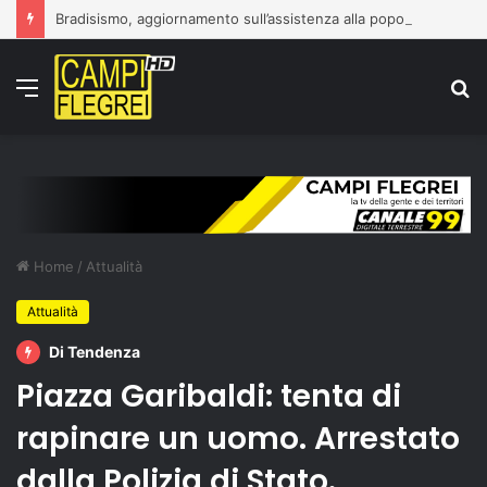
Bradisismo, aggiornamento sull’assistenza alla popolazione
Menu
C
p
Home
/
Attualità
Attualità
Di Tendenza
Piazza Garibaldi: tenta di
rapinare un uomo. Arrestato
dalla Polizia di Stato.