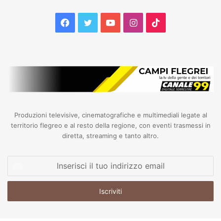
Facebook
Twitter
YouTube
Instagram
TikTok
Produzioni televisive, cinematografiche e multimediali legate al
territorio flegreo e al resto della regione, con eventi trasmessi in
diretta, streaming e tanto altro.
Inserisci
il
tuo
indirizzo
email