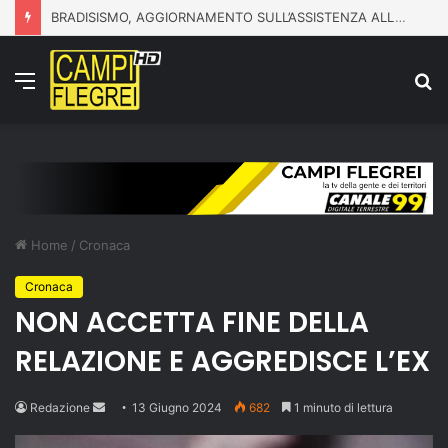
BRADISISMO, AGGIORNAMENTO SULL’ASSISTENZA ALLA POPOLAZIONE
Menu
C
p
Home
/
Cronaca
Cronaca
NON ACCETTA FINE DELLA
RELAZIONE E AGGREDISCE L’EX
Send
Redazione
13 Giugno 2024
682
1 minuto di lettura
an