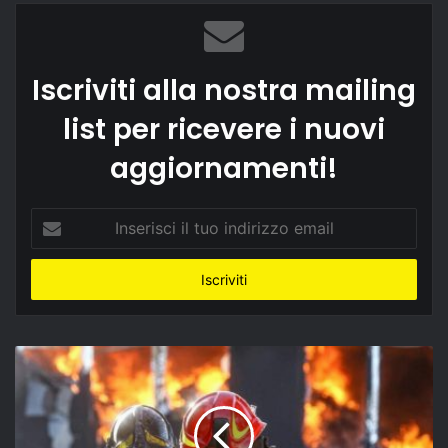
Iscriviti alla nostra mailing
list per ricevere i nuovi
aggiornamenti!
Inserisci
il
tuo
indirizzo
email