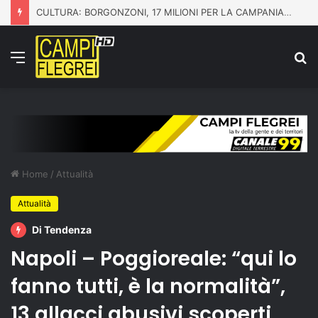
CULTURA: BORGONZONI, 17 MILIONI PER LA CAMPANIA CON IL PIANO GRANDI PROGETTI BENI CULTURALI
Menu
C
p
Home
/
Attualità
Attualità
Di Tendenza
Napoli – Poggioreale: “qui lo
fanno tutti, è la normalità”,
13 allacci abusivi scoperti