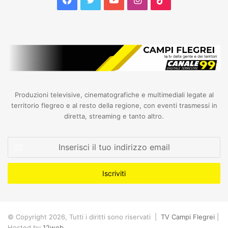
Produzioni televisive, cinematografiche e multimediali legate al
territorio flegreo e al resto della regione, con eventi trasmessi in
diretta, streaming e tanto altro.
Inserisci
il
tuo
indirizzo
email
© Copyright 2026, Tutti i diritti sono riservati |
TV Campi Flegrei
|
Hosted by
12web