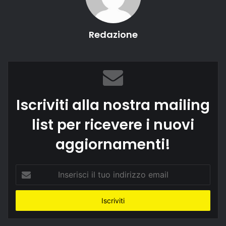
Redazione
Iscriviti alla nostra mailing
list per ricevere i nuovi
aggiornamenti!
Inserisci
il
tuo
indirizzo
email