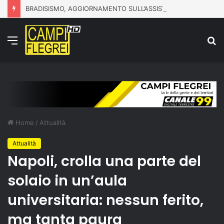
BRADISISMO, AGGIORNAMENTO SULL’ASSISTENZA ALLA POPOLAZIONE
Menu
C
p
Home
/
Attualità
Attualità
Napoli, crolla una parte del
solaio in un’aula
universitaria: nessun ferito,
ma tanta paura