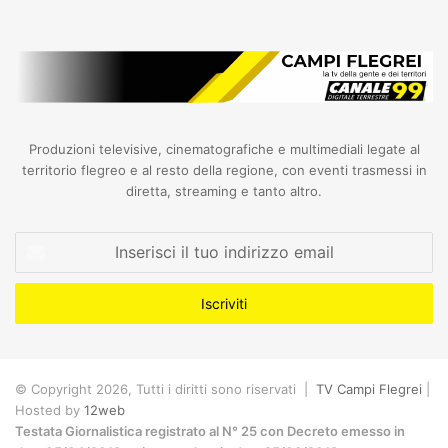
Produzioni televisive, cinematografiche e multimediali legate al
territorio flegreo e al resto della regione, con eventi trasmessi in
diretta, streaming e tanto altro.
Inserisci
il
tuo
indirizzo
email
© Copyright 2026, Tutti i diritti sono riservati |
TV Campi Flegrei
|
Hosted by
12web
Testata Giornalistica registrato al N° 25 con Decreto emesso in