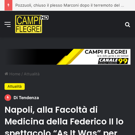
Pozzuoli, chiuso il plesso Marconi dopo il terremoto del 31 luglio: edificio dichiarato inagibile
Menu
C
p
Home
/
Attualità
Attualità
Di Tendenza
Napoli, alla Facoltà di
Medicina della Federico II lo
spettacolo “As It Was” per