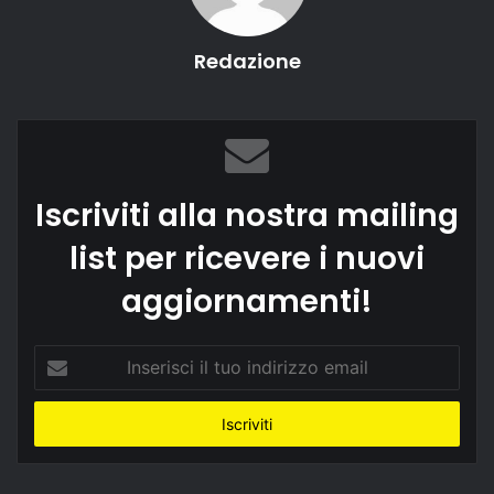
Redazione
Iscriviti alla nostra mailing
list per ricevere i nuovi
aggiornamenti!
Inserisci
il
tuo
indirizzo
email