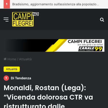
Bradisismo, aggiornamento sull’assistenza alla popolazione
Menu
C
p
Home
/
Attualità
Attualità
Di Tendenza
Monaldi, Rostan (Lega):
“Vicenda dolorosa CTR va
ristrutturato dalle