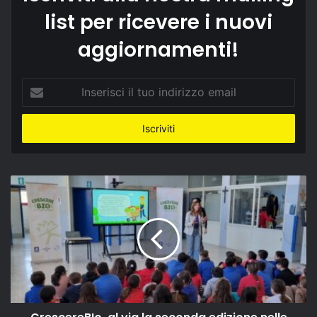
list per ricevere i nuovi
aggiornamenti!
Inserisci
il
tuo
indirizzo
email