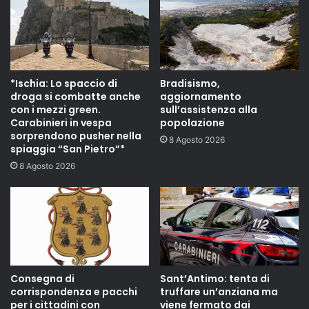
*Ischia: Lo spaccio di
Bradisismo,
droga si combatte anche
aggiornamento
con i mezzi green.
sull’assistenza alla
Carabinieri in vespa
popolazione
sorprendono pusher nella
8 Agosto 2026
spiaggia “San Pietro”*
8 Agosto 2026
Consegna di
Sant’Antimo: tenta di
corrispondenza e pacchi
truffare un’anziana ma
per i cittadini con
viene fermato dai