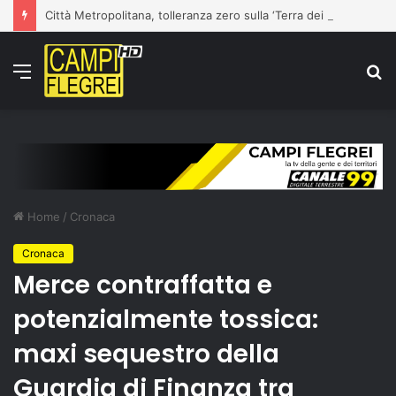
Città Metropolitana, tolleranza zero sulla ‘Terra dei Fuochi’: la Polizia Metropolitana sequestra due aziende completamente abusive a Napoli
Menu
C
p
Home
/
Cronaca
Cronaca
Merce contraffatta e
potenzialmente tossica:
maxi sequestro della
Guardia di Finanza tra