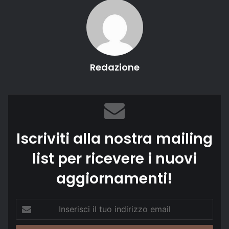
Redazione
Iscriviti alla nostra mailing
list per ricevere i nuovi
aggiornamenti!
Inserisci
il
tuo