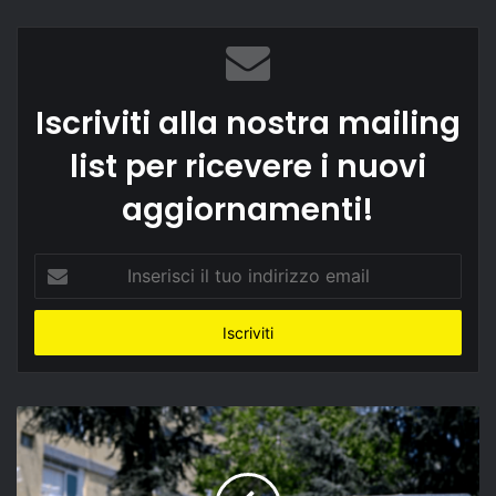
Iscriviti alla nostra mailing
list per ricevere i nuovi
aggiornamenti!
Inserisci
il
tuo
indirizzo
email