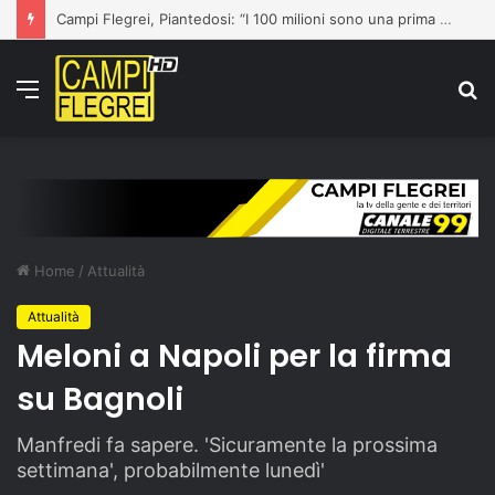
Campi Flegrei, Piantedosi: “I 100 milioni sono una prima risposta”
Menu
C
p
Home
/
Attualità
Attualità
Meloni a Napoli per la firma
su Bagnoli
Manfredi fa sapere. 'Sicuramente la prossima
settimana', probabilmente lunedì'