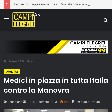
Bradisismo, aggiornamento sull’assistenza alla popolazione
Menu
C
p
Home
/
Attualità
Attualità
Medici in piazza in tutta Italia
contro la Manovra
Send
Redazione
5 Dicembre 2023
859
1 minuto di lettura
an