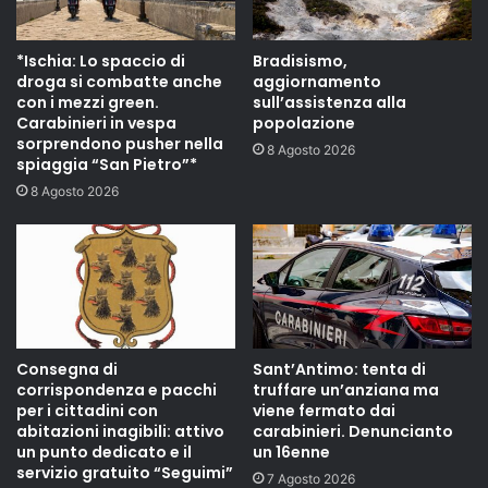
*Ischia: Lo spaccio di
Bradisismo,
droga si combatte anche
aggiornamento
con i mezzi green.
sull’assistenza alla
Carabinieri in vespa
popolazione
sorprendono pusher nella
8 Agosto 2026
spiaggia “San Pietro”*
8 Agosto 2026
Consegna di
Sant’Antimo: tenta di
corrispondenza e pacchi
truffare un’anziana ma
per i cittadini con
viene fermato dai
abitazioni inagibili: attivo
carabinieri. Denuncianto
un punto dedicato e il
un 16enne
servizio gratuito “Seguimi”
7 Agosto 2026