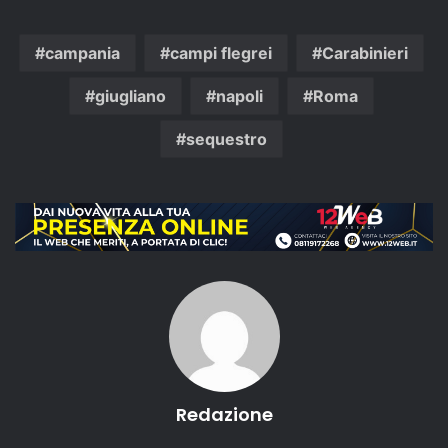
campania
campi flegrei
Carabinieri
giugliano
napoli
Roma
sequestro
Redazione