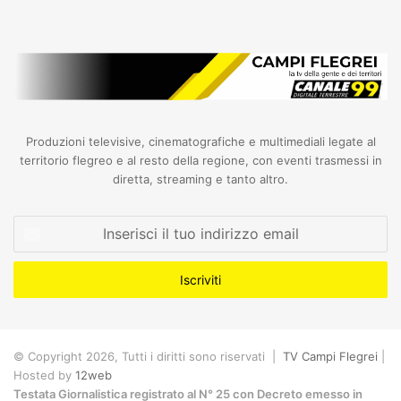
Produzioni televisive, cinematografiche e multimediali legate al
territorio flegreo e al resto della regione, con eventi trasmessi in
diretta, streaming e tanto altro.
Inserisci
il
tuo
indirizzo
email
© Copyright 2026, Tutti i diritti sono riservati |
TV Campi Flegrei
|
Hosted by
12web
Testata Giornalistica registrato al N° 25 con Decreto emesso in