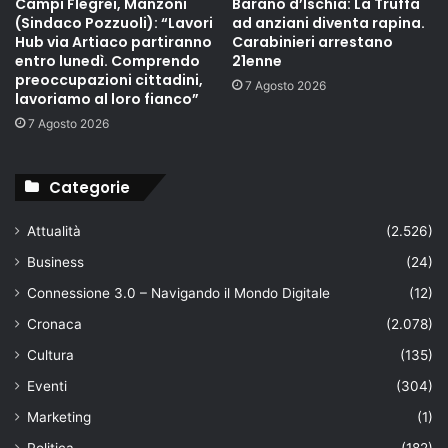
Campi Flegrei, Manzoni
Barano d’Ischia: La Truffa
(Sindaco Pozzuoli): “Lavori
ad anziani diventa rapina.
Hub via Artiaco partiranno
Carabinieri arrestano
entro lunedì. Comprendo
21enne
preoccupazioni cittadini,
7 Agosto 2026
lavoriamo al loro fianco”
7 Agosto 2026
Categorie
Attualità
(2.526)
Business
(24)
Connessione 3.0 – Navigando il Mondo Digitale
(12)
Cronaca
(2.078)
Cultura
(135)
Eventi
(304)
Marketing
(1)
Politica
(182)