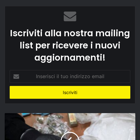
Iscriviti alla nostra mailing
list per ricevere i nuovi
aggiornamenti!
Inserisci
il
tuo
indirizzo
email