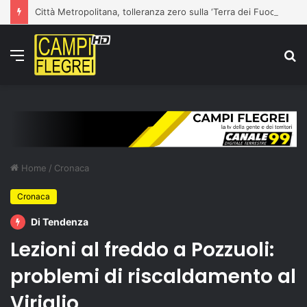
Città Metropolitana, tolleranza zero sulla ‘Terra dei Fuochi’: la Polizia Metropolitana sequestra due aziende completamente abusive a Napoli
Menu
C
p
Home
/
Cronaca
Cronaca
Di Tendenza
Lezioni al freddo a Pozzuoli:
problemi di riscaldamento al
Viriglio