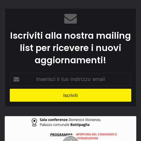
Iscriviti alla nostra mailing
list per ricevere i nuovi
aggiornamenti!
Inserisci
il
tuo
indirizzo
email