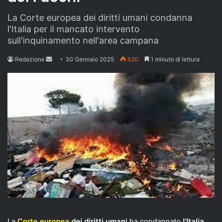
La Corte europea dei diritti umani condanna
l'Italia per il mancato intervento
sull'inquinamento nell'area campana
Send
Redazione
30 Gennaio 2025
530
1 minuto di lettura
an
email
La
Corte europea
dei diritti umani
ha condannato
l’Italia