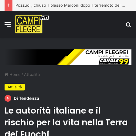
Pozzuoli, chiuso il plesso Marconi dopo il terremoto del 31 luglio: edificio dichiarato inagibile
Menu
C
p
Home
/
Attualità
Attualità
Di Tendenza
Le autorità italiane e il
rischio per la vita nella Terra
dei Fuochi