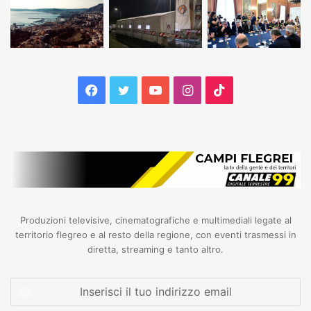
Facebook
Twitter
YouTube
Instagram
TikTok
Produzioni televisive, cinematografiche e multimediali legate al
territorio flegreo e al resto della regione, con eventi trasmessi in
diretta, streaming e tanto altro.
Inserisci
il