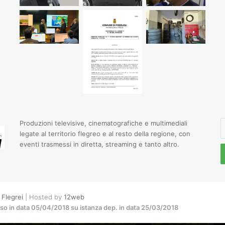
I
Produzioni televisive, cinematografiche e multimediali
il
legate al territorio flegreo e al resto della regione, con
t
eventi trasmessi in diretta, streaming e tanto altro.
i
e
Flegrei
| Hosted by
12web
sso in data 05/04/2018 su istanza dep. in data 25/03/2018