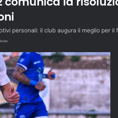
2 comunica la risoluz
oni
tivi personali: il club augura il meglio per il
inuto