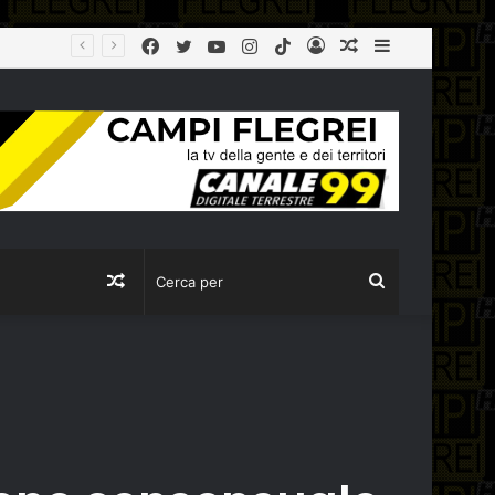
Facebook
Twitter
YouTube
Instagram
TikTok
Log
Articolo
Sidebar
CULTURA: BORGONZONI, 17 MILIONI PER LA CAMPANIA CON IL PIANO GRANDI PROGETTI BENI CULTURALI
In
casuale
Articolo
Cerca
casuale
per