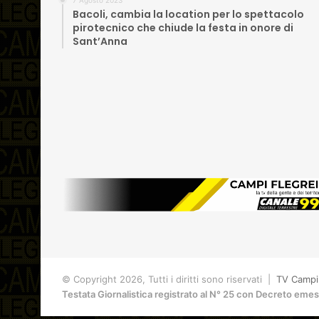
7 Agosto 2023
Bacoli, cambia la location per lo spettacolo
pirotecnico che chiude la festa in onore di
Sant’Anna
© Copyright 2026, Tutti i diritti sono riservati |
TV Campi 
Testata Giornalistica registrato al N° 25 con Decreto eme