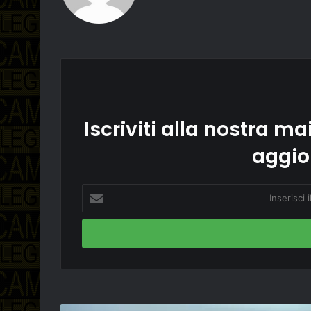
Iscriviti alla nostra mai
aggio
Inserisci
il
tuo
indirizzo
email