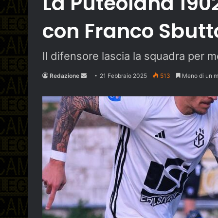
La Puteolana 190
con Franco Sbutt
Il difensore lascia la squadra per mo
Send
Redazione
21 Febbraio 2025
513
Meno di un m
an
email