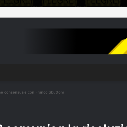
one consensuale con Franco Sbuttoni