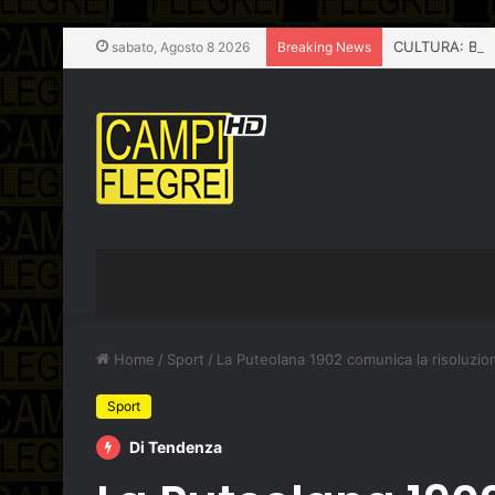
sabato, Agosto 8 2026
Breaking News
Home
/
Sport
/
La Puteolana 1902 comunica la risoluzi
Sport
Di Tendenza