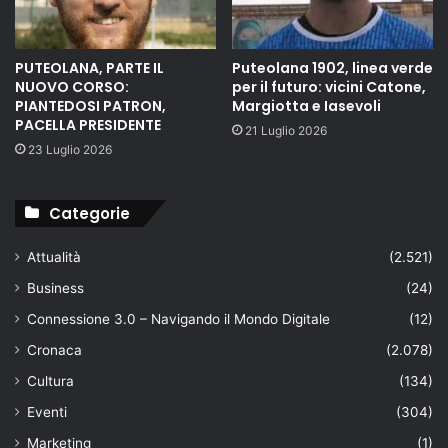
PUTEOLANA, PARTE IL
Puteolana 1902, linea verde
NUOVO CORSO:
per il futuro: vicini Catone,
PIANTEDOSI PATRON,
Margiotta e Iasevoli
PACELLA PRESIDENTE
21 Luglio 2026
23 Luglio 2026
Categorie
Attualità
(2.521)
Business
(24)
Connessione 3.0 – Navigando il Mondo Digitale
(12)
Cronaca
(2.078)
Cultura
(134)
Eventi
(304)
Marketing
(1)