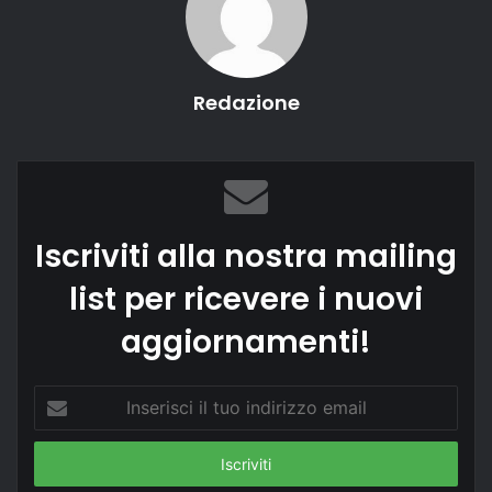
Redazione
Iscriviti alla nostra mailing
list per ricevere i nuovi
aggiornamenti!
Inserisci
il
tuo
indirizzo
email