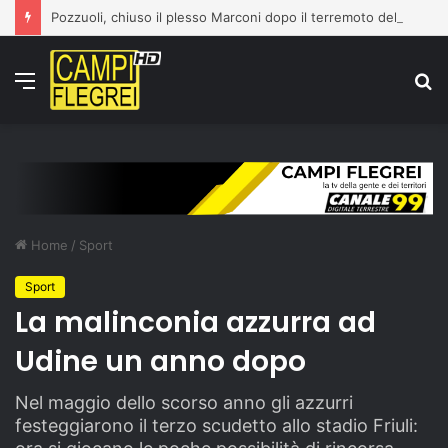
Pozzuoli, chiuso il plesso Marconi dopo il terremoto del 31 luglio: edificio dichiarato inagibile
Menu
C
p
Home
/
Sport
Sport
La malinconia azzurra ad
Udine un anno dopo
Nel maggio dello scorso anno gli azzurri
festeggiarono il terzo scudetto allo stadio Friuli: