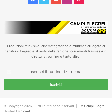
Produzioni televisive, cinematografiche e multimediali legate al
territorio flegreo e al resto della regione, con eventi trasmessi in
diretta, streaming e tanto altro.
Inserisci
il
tuo
indirizzo
email
© Copyright 2026, Tutti i diritti sono riservati |
TV Campi Flegrei
|
Hosted by
12web