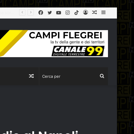
Facebook
Twitter
YouTube
Instagram
TikTok
Log
Articolo
Sidebar
In
casuale
Articolo
Cerca
casuale
per