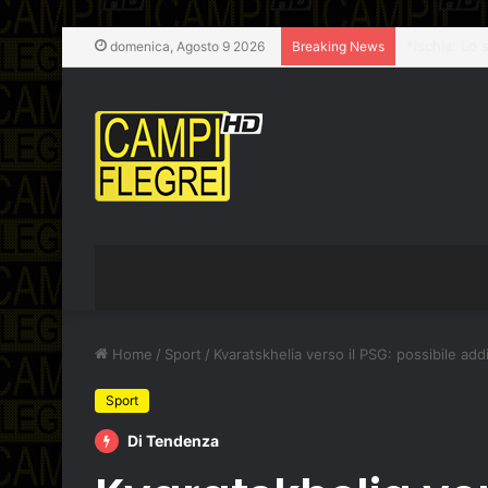
Bradisismo,
domenica, Agosto 9 2026
Breaking News
Home
/
Sport
/
Kvaratskhelia verso il PSG: possibile addi
Sport
Di Tendenza