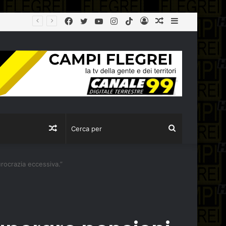
Facebook
Twitter
YouTube
Instagram
TikTok
Log
Articolo
Sidebar
In
casuale
Articolo
Cerca
casuale
per
burocrazia eccessiva.”