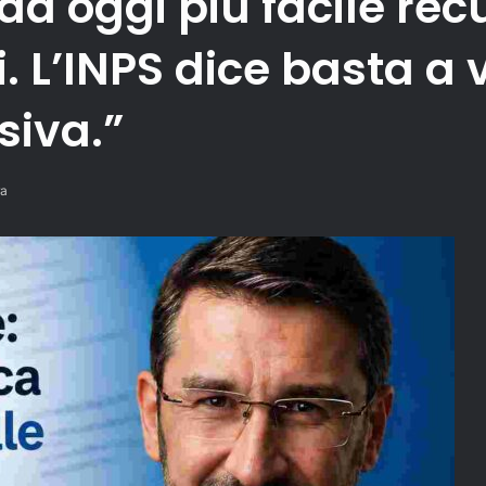
: da oggi più facile r
 L’INPS dice basta a vi
siva.”
ra