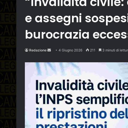
“Invalidità civile
e assegni sospesi.
burocrazia ecces
Send
Redazione
4 Giugno 2026
211
3 minuti di lettu
an
email