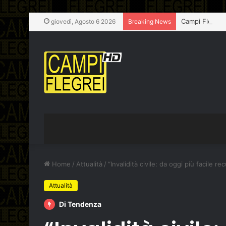
Campi Flegrei,
giovedì, Agosto 6 2026
Breaking News
Home
/
Attualità
/
“Invalidità civile: da oggi più facile 
Attualità
Di Tendenza