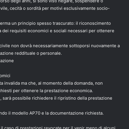
el corso degli anni, si sono visti negare, sospendere o
vile, cecità o sordità per motivi esclusivamente socio-
nferma un principio spesso trascurato: il riconoscimento
ica dei requisiti economici e sociali necessari per ottenere
ido civile non dovrà necessariamente sottoporsi nuovamente a
uazione reddituale o personale.
tazione
omici
ta invalida ma che, al momento della domanda, non
richiesti per ottenere la prestazione economica.
 sarà possibile richiedere il ripristino della prestazione
ando il modello AP70 e la documentazione richiesta.
 caso di prestazioni revocate per il venir meno di alcuni