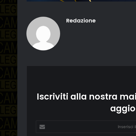
Redazione
Iscriviti alla nostra mai
aggio
Inserisci
il