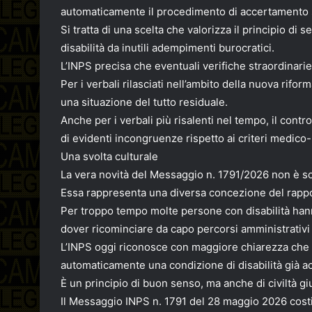
automaticamente il procedimento di accertamento s
Si tratta di una scelta che valorizza il principio di
disabilità da inutili adempimenti burocratici.
L’INPS precisa che eventuali verifiche straordinari
Per i verbali rilasciati nell’ambito della nuova riform
una situazione del tutto residuale.
Anche per i verbali più risalenti nel tempo, il cont
di evidenti incongruenze rispetto ai criteri medico-l
Una svolta culturale
La vera novità del Messaggio n. 1791/2026 non è so
Essa rappresenta una diversa concezione del rappor
Per troppo tempo molte persone con disabilità hanno
dover ricominciare da capo percorsi amministrativi
L’INPS oggi riconosce con maggiore chiarezza che 
automaticamente una condizione di disabilità già ac
È un principio di buon senso, ma anche di civiltà giu
Il Messaggio INPS n. 1791 del 28 maggio 2026 costit