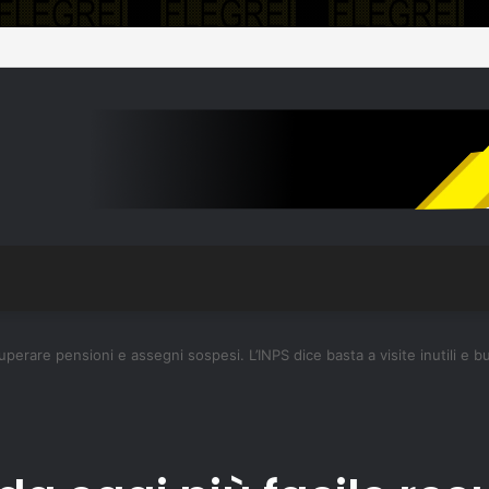
 Piantedosi: “I 100 milioni sono una prima risposta”
recuperare pensioni e assegni sospesi. L’INPS dice basta a visite inutili e 