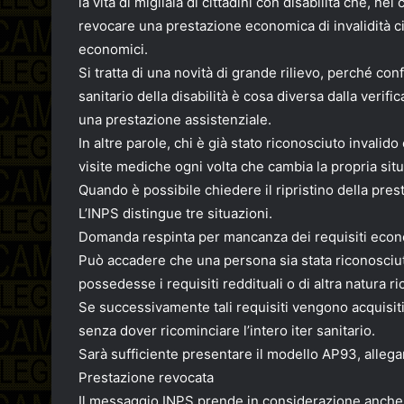
la vita di migliaia di cittadini con disabilità che, n
revocare una prestazione economica di invalidità ci
economici.
Si tratta di una novità di grande rilievo, perché co
sanitario della disabilità è cosa diversa dalla verif
una prestazione assistenziale.
In altre parole, chi è già stato riconosciuto inval
visite mediche ogni volta che cambia la propria sit
Quando è possibile chiedere il ripristino della pres
L’INPS distingue tre situazioni.
Domanda respinta per mancanza dei requisiti econ
Può accadere che una persona sia stata riconosciu
possedesse i requisiti reddituali o di altra natura 
Se successivamente tali requisiti vengono acquisiti,
senza dover ricominciare l’intero iter sanitario.
Sarà sufficiente presentare il modello AP93, alleg
Prestazione revocata
Il messaggio INPS prende in considerazione anche il