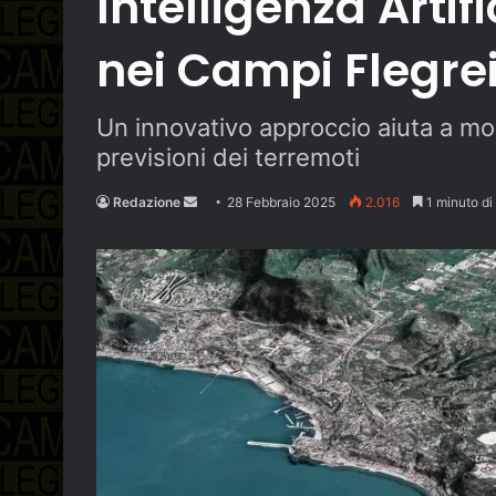
Intelligenza Artif
nei Campi Flegre
Un innovativo approccio aiuta a moni
previsioni dei terremoti
Send
Redazione
28 Febbraio 2025
2.016
1 minuto di 
an
email