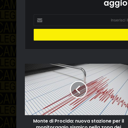
aggio
Inserisci
il
tuo
indirizzo
email
Monte di Procida: nuova stazione per il
monitoraggio sismico nella zona dei