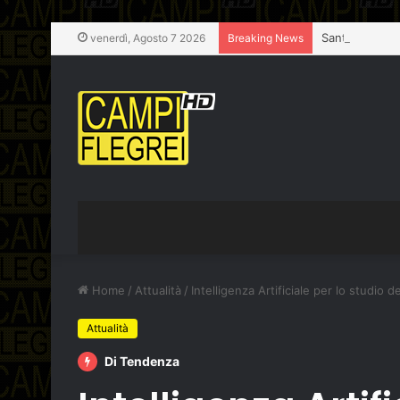
venerdì, Agosto 7 2026
Breaking News
Home
/
Attualità
/
Intelligenza Artificiale per lo studio 
Attualità
Di Tendenza