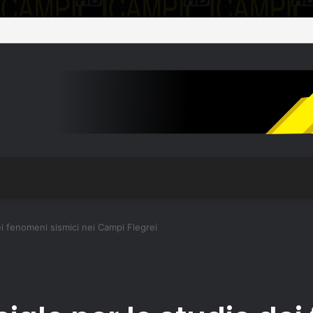
dei fenomeni sismici nei Campi Flegrei