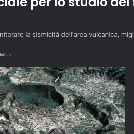
iciale per lo studio de
i
torare la sismicità dell'area vulcanica, migl
lettura