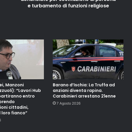
e turbamento di funzioni religiose
ei, Manzoni
Barano d’Ischia: La Truffa ad
zuoli): “Lavori Hub
anziani diventa rapina.
partiranno entro
Carabinieri arrestano 21enne
mprendo
7 Agosto 2026
ni cittadini,
 loro fianco”
6