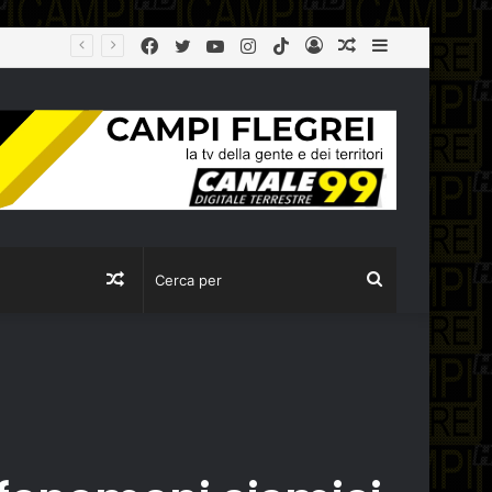
Facebook
Twitter
YouTube
Instagram
TikTok
Log
Articolo
Sidebar
Sant’Antimo: tenta di truffare un’anziana ma viene fermato dai carabinieri. Denuncianto un 16enne
In
casuale
Articolo
Cerca
casuale
per