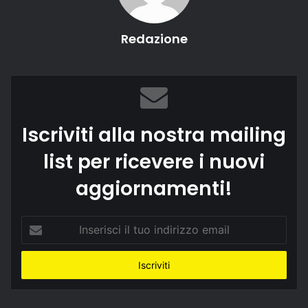
Redazione
Iscriviti alla nostra mailing
list per ricevere i nuovi
aggiornamenti!
Inserisci
il
tuo
indirizzo
email