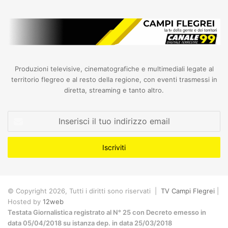
Produzioni televisive, cinematografiche e multimediali legate al
territorio flegreo e al resto della regione, con eventi trasmessi in
diretta, streaming e tanto altro.
Inserisci
il
tuo
indirizzo
email
© Copyright 2026, Tutti i diritti sono riservati |
TV Campi Flegrei
|
Hosted by
12web
Testata Giornalistica registrato al N° 25 con Decreto emesso in
data 05/04/2018 su istanza dep. in data 25/03/2018