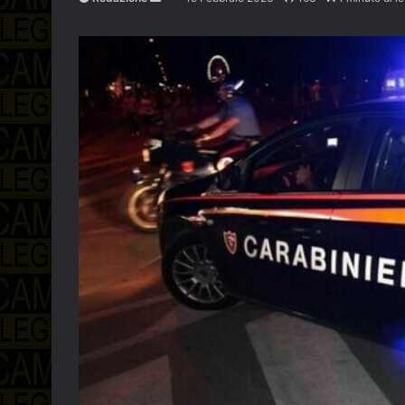
an
email