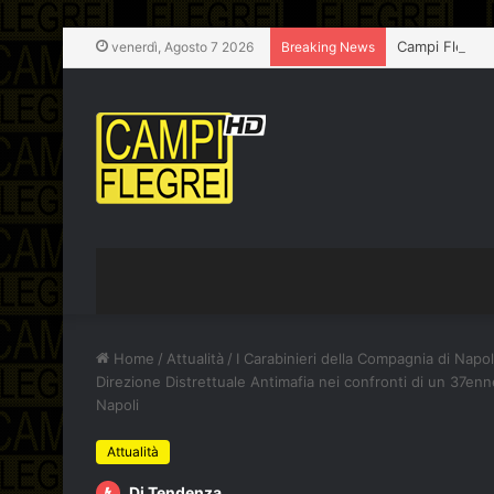
venerdì, Agosto 7 2026
Breaking News
Home
/
Attualità
/
I Carabinieri della Compagnia di Napol
Direzione Distrettuale Antimafia nei confronti di un 37enne
Napoli
Attualità
Di Tendenza