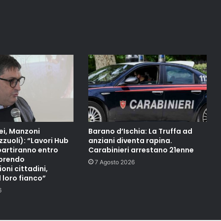
ei, Manzoni
Barano d’Ischia: La Truffa ad
zuoli): “Lavori Hub
anziani diventa rapina.
partiranno entro
Carabinieri arrestano 21enne
mprendo
7 Agosto 2026
ni cittadini,
 loro fianco”
6