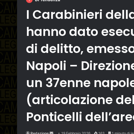
I Carabinieri del
hanno dato esecuz
di delitto, emess
Napoli – Direzion
un 37enne napole
(articolazione de
Ponticelli dell’ar
Send
Redazione
19 Febbraio 2026
163
1 minuto di le