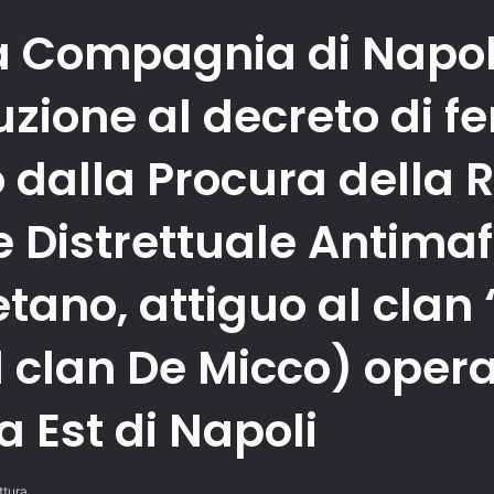
la Compagnia di Napol
ione al decreto di fe
o dalla Procura della 
e Distrettuale Antimafi
tano, attiguo al clan
l clan De Micco) opera
ea Est di Napoli
ttura