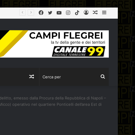
Facebook
Twitter
YouTube
Instagram
TikTok
Log
Articolo
Sidebar
Campi Flegrei, Manzoni (Sindaco Pozzuoli): “Lavori Hub via Artiaco partiranno entro lunedì. Comprendo preoccupazioni cittadini, lavoriamo al loro fianco”
In
casuale
Articolo
Cerca
casuale
per
delitto, emesso dalla Procura della Repubblica di Napoli –
cco) operativo nel quartiere Ponticelli dell’area Est di