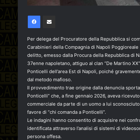
Facebook
Condividi via email
Per delega del Procuratore della Repubblica si comu
Carabinieri della Compagnia di Napoli Poggioreale 
delitto, emesso dalla Procura della Repubblica di Na
37enne napoletano, attiguo al clan “De Martino XX” 
Ponticelli dell’area Est di Napoli, poiché gravement
dal metodo mafioso.
Il provvedimento trae origine dalla denuncia sporta d
Ponticelli” che, a fine gennaio 2026, aveva ricevuto 
commerciale da parte di un uomo a lui sconosciuto,
favore di “chi comanda a Ponticelli”.
Le indagini hanno consentito di acquisire nei confro
identificata attraverso l’analisi di sistemi di video
persona offesa.