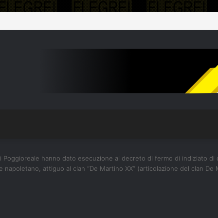
i Poggioreale hanno dato esecuzione al decreto di fermo di indiziato di 
 napoletano, attiguo al clan “De Martino XX” (articolazione del clan De Mi