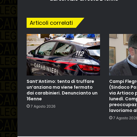
Articoli correlati
Sant’Antimo: tenta di truffare
Campi Flegr
un’anziana ma viene fermato
(Sindaco Poz
dai carabinieri. Denuncianto un
via Artiaco 
16enne
lunedì. Co
preoccupazio
7 Agosto 2026
lavoriamo al
7 Agosto 202