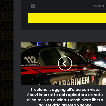
Inserisci
il
tuo
indirizzo
email
Ercolano: Jogging all'alba con vista
Scavi interrotto dal rapinatore armato
di coltello da cucina. Carabiniere libero
dal servizio arresta 24enne