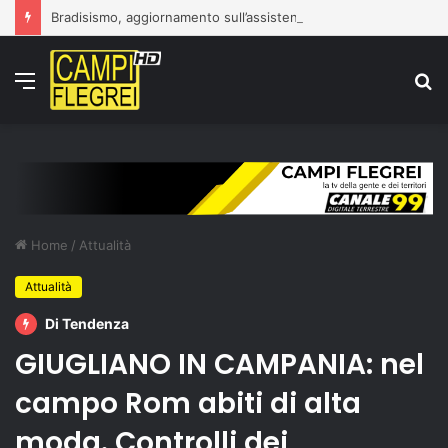
Bradisismo, aggiornamento sull’assistenza alla popolazione
Menu
C
p
Home
/
Attualità
Attualità
Di Tendenza
GIUGLIANO IN CAMPANIA: nel
campo Rom abiti di alta
moda. Controlli dei