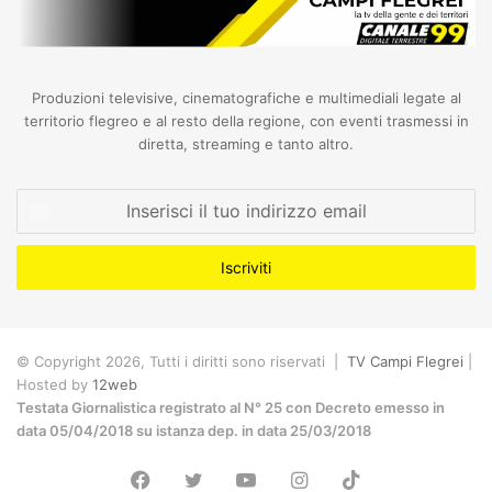
Produzioni televisive, cinematografiche e multimediali legate al
territorio flegreo e al resto della regione, con eventi trasmessi in
diretta, streaming e tanto altro.
Inserisci
il
tuo
indirizzo
email
© Copyright 2026, Tutti i diritti sono riservati |
TV Campi Flegrei
|
Hosted by
12web
Testata Giornalistica registrato al N° 25 con Decreto emesso in
data 05/04/2018 su istanza dep. in data 25/03/2018
Facebook
Twitter
YouTube
Instagram
TikTok