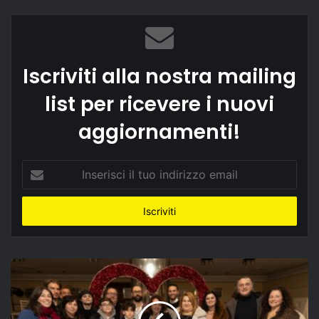
Iscriviti alla nostra mailing
list per ricevere i nuovi
aggiornamenti!
Inserisci
il
tuo
indirizzo
email