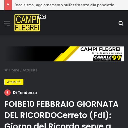
Bradisismo, aggiornamento sull’assistenza alla popolazione
Menu
C
p
Home
/
Attualità
Attualità
Di Tendenza
FOIBE10 FEBBRAIO GIORNATA
DEL RICORDOCerreto (FdI):
Giorno del Ricordo serve a