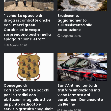
*Ischia: Lo spaccio di
Bradisismo,
droga si combatte anche
aggiornamento
con i mezzi green.
sull’assistenza alla
Carabinieri in vespa
popolazione
sorprendono pusher nella
8 Agosto 2026
spiaggia “San Pietro”*
8 Agosto 2026
Consegna di
Sant’Antimo: tenta di
corrispondenza e pacchi
truffare un’anziana ma
per i cittadini con
viene fermato dai
abitazioni inagibili: attivo
carabinieri. Denuncianto
un punto dedicato e il
un 16enne
servizio gratuito “Seguimi”
7 Agosto 2026