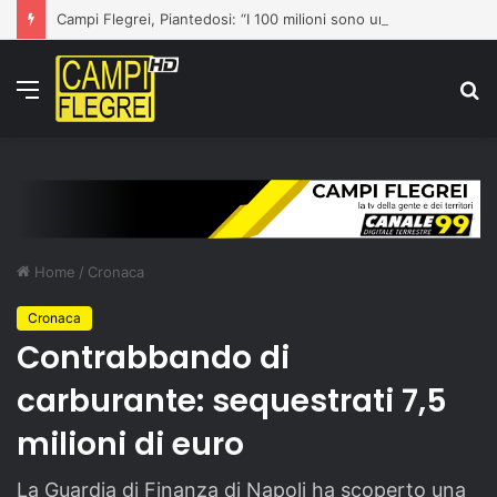
Campi Flegrei, Piantedosi: “I 100 milioni sono una prima risposta”
Menu
C
p
Home
/
Cronaca
Cronaca
Contrabbando di
carburante: sequestrati 7,5
milioni di euro
La Guardia di Finanza di Napoli ha scoperto una