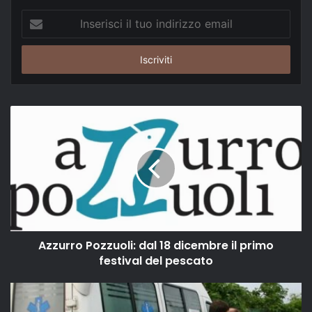
Inserisci
il
tuo
indirizzo
email
Azzurro Pozzuoli: dal 18 dicembre il primo
festival del pescato