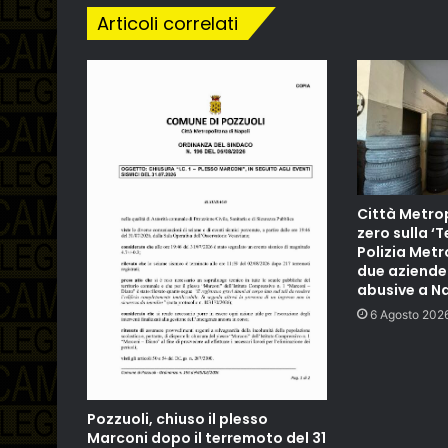
Articoli correlati
Città Metrop
zero sulla ‘T
Polizia Met
due aziend
abusive a N
6 Agosto 202
Pozzuoli, chiuso il plesso
Marconi dopo il terremoto del 31