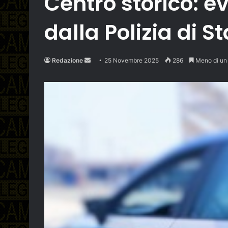
Centro storico: ev
dalla Polizia di St
Send
Redazione
25 Novembre 2025
286
Meno di un
an
email