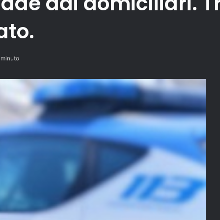
ade dai domiciliari. T
ato.
 minuto