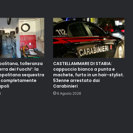
olitana, tolleranza
CASTELLAMMARE DI STABIA:
erra dei Fuochi’: la
cappuccio bianco a punta e
ropolitana sequestra
machete, furto in un hair-stylist.
e completamente
53enne arrestato dai
apoli
Carabinieri
6
6 Agosto 2026