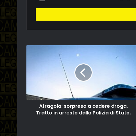
il
tuo
indirizzo
email
Afragola: sorpreso a cedere droga.
Tratto in arresto dalla Polizia di Stato.