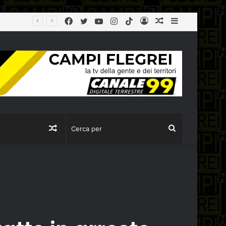
Facebook
Twitter
YouTube
Instagram
TikTok
Log
Articolo
Sidebar
Città Metropolitana, tolleranza zero sulla ‘Terra dei Fuochi’: la Polizia Metropolitana sequestra due aziende completamente abusive a Napoli
In
casuale
Articolo
Cerca
casuale
per