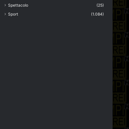
Spettacolo
(25)
Sport
(1.084)