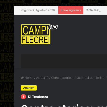
giovedì, Agosto 6 2026
Breaking News
Home
/
Attualità
/
Centro storico: evade dai domiciliari. T
Attualità
Di Tendenza