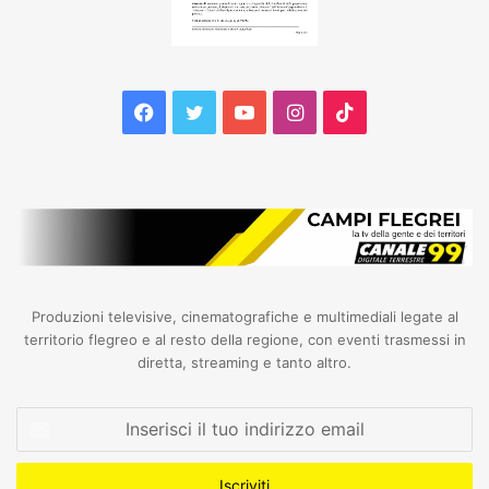
Facebook
Twitter
YouTube
Instagram
TikTok
Produzioni televisive, cinematografiche e multimediali legate al
territorio flegreo e al resto della regione, con eventi trasmessi in
diretta, streaming e tanto altro.
Inserisci
il
tuo
indirizzo