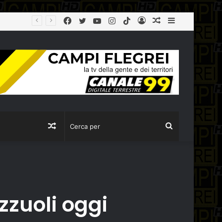
Facebook
Twitter
YouTube
Instagram
TikTok
Log
Articolo
Sidebar
In
casuale
Articolo
Cerca
casuale
per
zzuoli oggi