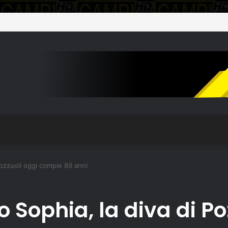
O, AGGIORNAMENTO SULL’ASSISTENZA ALLA POPOLAZIONE
ozzuoli oggi compie 89 anni
Sophia, la diva di Po