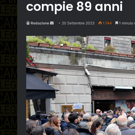
compie 89 anni
Send
Redazione
20 Settembre 2023
1.744
1 minuto d
an
email