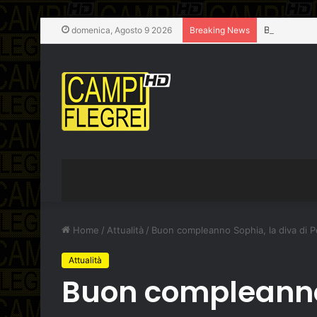
BRADISISM
domenica, Agosto 9 2026
Breaking News
Home
/
Attualità
/
Buon compleanno Sophia, la diva di P
Attualità
Buon compleanno 