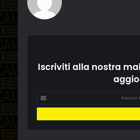
Iscriviti alla nostra mai
aggio
Inserisci
il
tuo
indirizzo
email