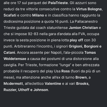
alle ore 17 sul parquet del
PalaTrieste
. Gli azzurri sono
reduci da tre vittorie consecutive contro la
Virtus Bologna
,
Scafati
e contro
Milano
e in classifica hanno raggiunto la
dodicesima posizione a quota 16 punti. La Pallacanestro
Trieste guidata dal coach statunitense
Jamion Christian
e
che si impose 92-83 nella gara d’andata alla FVA, occupa
invece la sesta posizione in piena lotta
play off
con 30
punti. Arbitreranno l’incontro, i signori
Grigioni, Borgioni e
Catani
. Ancora assente per Napoli, l’ala-piccola
Tomas
Woldetensae
a causa dei postumi di una distorsione alla
caviglia. Per Trieste, formazione “lunga” e ben attrezzata
probabile il recupero del play Usa
Ross
(fuori da più di un
mese), ma attenzione anche all’ex di turno
Brown
, a
Mcdermott
, all’eclettico
Valentine
e ai vari
Brooks,
Ruzzier, Uthoff e Johnson
.