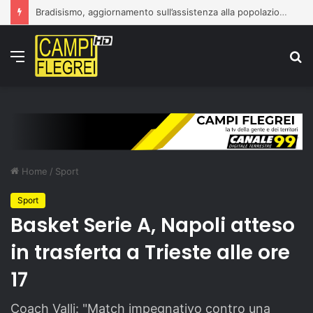
Bradisismo, aggiornamento sull’assistenza alla popolazione
Menu
C
p
Home
/
Sport
Sport
Basket Serie A, Napoli atteso
in trasferta a Trieste alle ore
17
Coach Valli: "Match impegnativo contro una