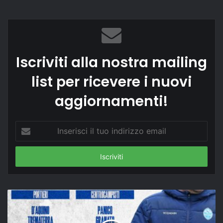
Iscriviti alla nostra mailing
list per ricevere i nuovi
aggiornamenti!
Inserisci
il
tuo
indirizzo
email