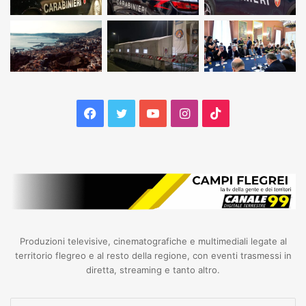
Facebook
Twitter
YouTube
Instagram
TikTok
Produzioni televisive, cinematografiche e multimediali legate al
territorio flegreo e al resto della regione, con eventi trasmessi in
diretta, streaming e tanto altro.
Inserisci