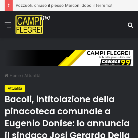
Pozzuoli, chiuso il plesso Marconi dopo il terremoto del 31 luglio: edificio dichiarato inagibile
Menu
C
p
Home
/
Attualità
Attualità
Bacoli, intitolazione della
pinacoteca comunale a
Eugenio Donise: lo annuncia
il sindaco Josi Gerardo Della