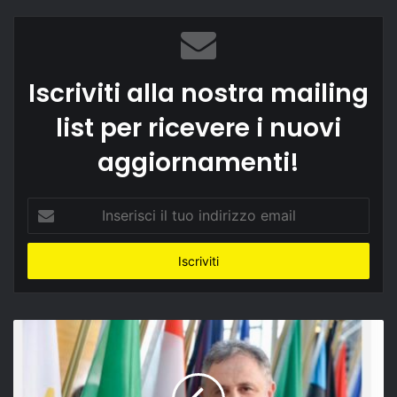
Iscriviti alla nostra mailing
list per ricevere i nuovi
aggiornamenti!
Inserisci
il
tuo
indirizzo
email