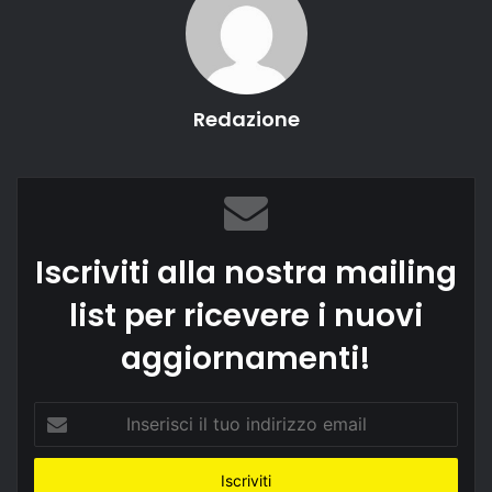
Redazione
Iscriviti alla nostra mailing
list per ricevere i nuovi
aggiornamenti!
Inserisci
il
tuo
indirizzo