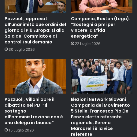
Pozzuoli, approvati
Campania, Rostan (Lega):
all’unanimità due ordini del
“Sostegni a pmi per
giorno di Più Europa: sì alla
vincere la sfida
Sala del Commiato e ai
energetica”
controlli sul demanio
22 Luglio 2026
30 Luglio 2026
Pozzuoli, Villani apre il
Elezioni Network Giovani
dibattito nel PD: “Il
Campania del MoVimento
sostegno
5 Stelle: Francesco Pio De
all’amministrazione non è
Fenza eletto referente
una delega in bianco”
regionale, Serena
Marcarelli è la vice
15 Luglio 2026
referente