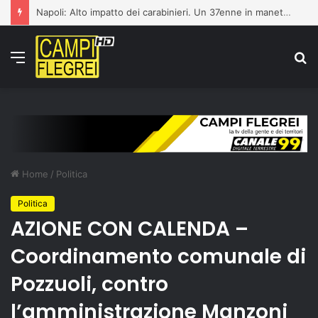
Napoli: Alto impatto dei carabinieri. Un 37enne in manette e 3 denunciati
Menu
C
p
Home
/
Politica
Politica
AZIONE CON CALENDA –
Coordinamento comunale di
Pozzuoli, contro
l’amministrazione Manzoni