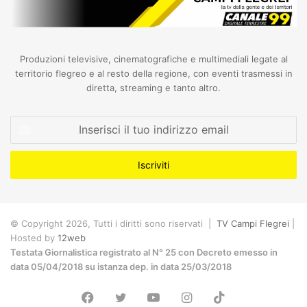
Produzioni televisive, cinematografiche e multimediali legate al
territorio flegreo e al resto della regione, con eventi trasmessi in
diretta, streaming e tanto altro.
Inserisci
il
tuo
indirizzo
email
© Copyright 2026, Tutti i diritti sono riservati |
TV Campi Flegrei
|
Hosted by
12web
Testata Giornalistica registrato al N° 25 con Decreto emesso in
data 05/04/2018 su istanza dep. in data 25/03/2018
Facebook
Twitter
YouTube
Instagram
TikTok