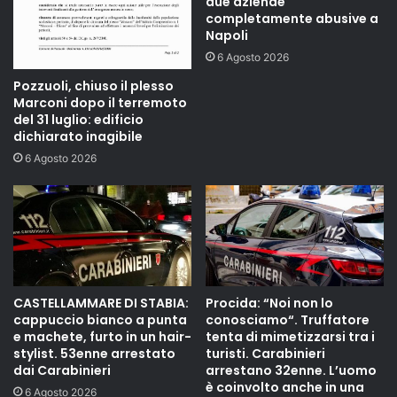
due aziende
completamente abusive a
Napoli
6 Agosto 2026
Pozzuoli, chiuso il plesso
Marconi dopo il terremoto
del 31 luglio: edificio
dichiarato inagibile
6 Agosto 2026
CASTELLAMMARE DI STABIA:
Procida: “Noi non lo
cappuccio bianco a punta
conosciamo“. Truffatore
e machete, furto in un hair-
tenta di mimetizzarsi tra i
stylist. 53enne arrestato
turisti. Carabinieri
dai Carabinieri
arrestano 32enne. L’uomo
è coinvolto anche in una
6 Agosto 2026