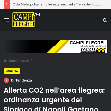
Città Metropolitana, tolleranza zero sulla ‘Terra dei Fuochi’: la Polizia Metropolitana sequestra due aziende completamente abusive a Napoli
Menu
C
p
Home
/
Attualità
Attualità
Di Tendenza
Allerta CO2 nell’area flegrea:
ordinanza urgente del
Sindaco di Napoli Gaetano