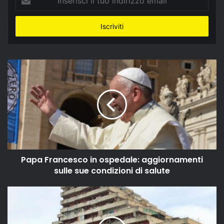
il
tuo
indirizzo
email
Papa Francesco in ospedale: aggiornamenti
sulle sue condizioni di salute