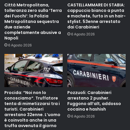
Città Metropolitana,
CASTELLAMMARE DI STABIA:
tolleranza zero sulla ‘Terra
cappuccio bianco a punta
dei Fuochi’: la Polizia
e machete, furto in un hair-
Metropolitana sequestra
stylist. 53enne arrestato
due aziende
dai Carabinieri
completamente abusive a
6 Agosto 2026
Napoli
6 Agosto 2026
Procida: “Noi non lo
Pozzuoli: Carabinieri
conosciamo“. Truffatore
arrestano 2 pusher.
tenta di mimetizzarsi tra i
Fuggono all’alt, addosso
turisti. Carabinieri
cocaina e hashish
arrestano 32enne. L’uomo
6 Agosto 2026
è coinvolto anche in una
truffa avvenuta il giorno