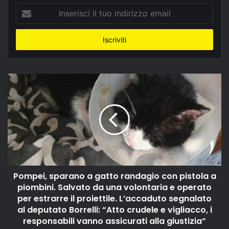
Inserisci
il
tuo
indirizzo
email
Pompei, sparano a gatto randagio con pistola a
piombini. Salvato da una volontaria e operato
per estrarre il proiettile. L’accaduto segnalato
al deputato Borrelli: “Atto crudele e vigliacco, i
responsabili vanno assicurati alla giustizia”