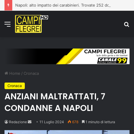
Napoli: alto impatto dei carabinieri. Trovate 252 dosi di droga
Menu
C
p
Home
/
Cronaca
Cronaca
ANZIANI MALTRATTATI, 7
CONDANNE A NAPOLI
Send
Redazione
11 Luglio 2024
678
1 minuto di lettura
an