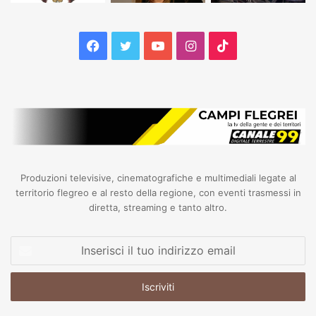
Facebook
Twitter
YouTube
Instagram
TikTok
Produzioni televisive, cinematografiche e multimediali legate al
territorio flegreo e al resto della regione, con eventi trasmessi in
diretta, streaming e tanto altro.
Inserisci
il
tuo
indirizzo
email